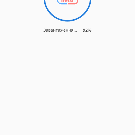
Завантаження...
92%