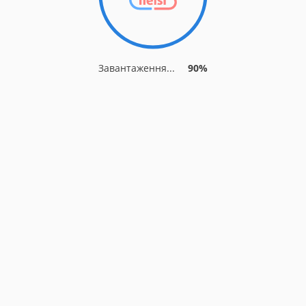
Завантаження...
90%