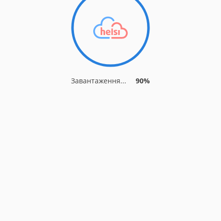
Завантаження...
90%