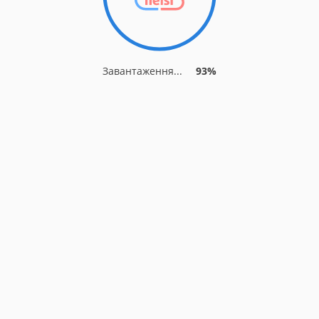
Завантаження...
93%