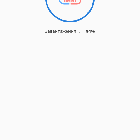
Завантаження...
88%