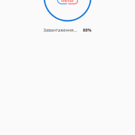
Завантаження...
88%