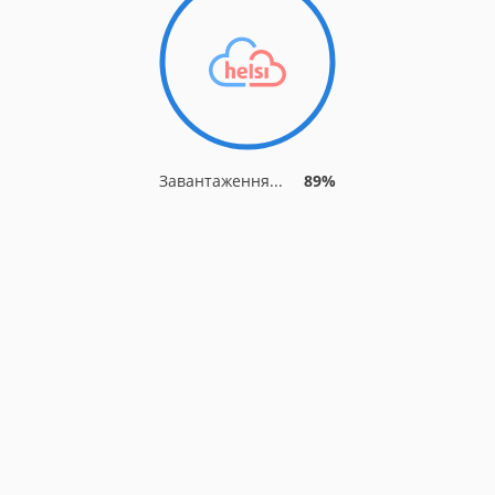
Завантаження...
92%