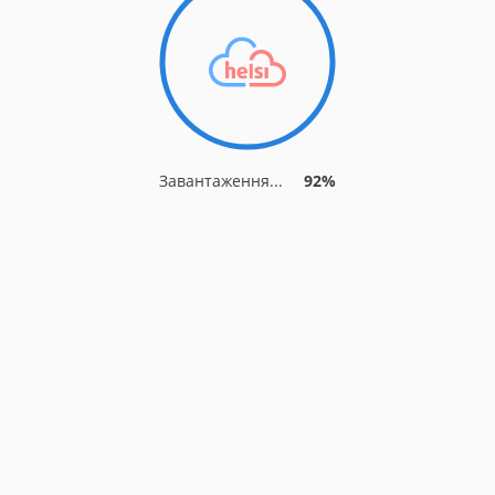
Завантаження...
92%