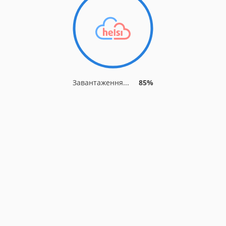
Завантаження...
91%