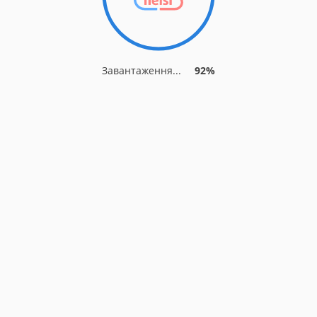
Завантаження...
92%