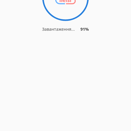
Завантаження...
91%