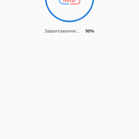
Завантаження...
90%