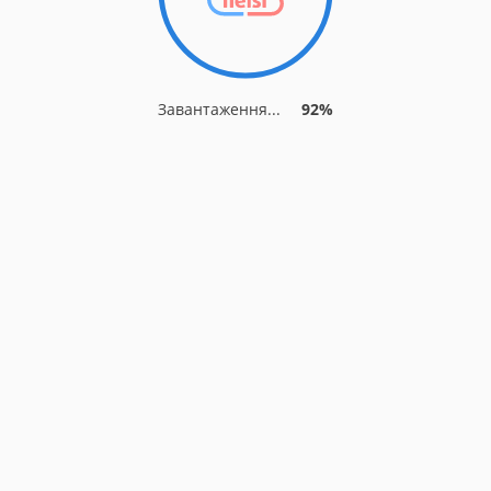
Завантаження...
92%