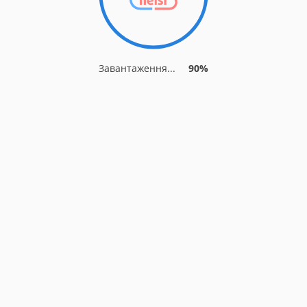
Завантаження...
90%