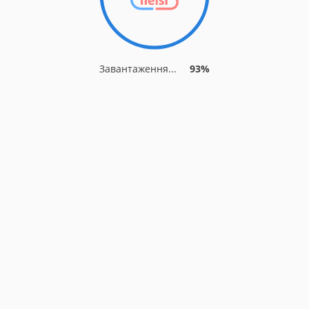
Завантаження...
93%