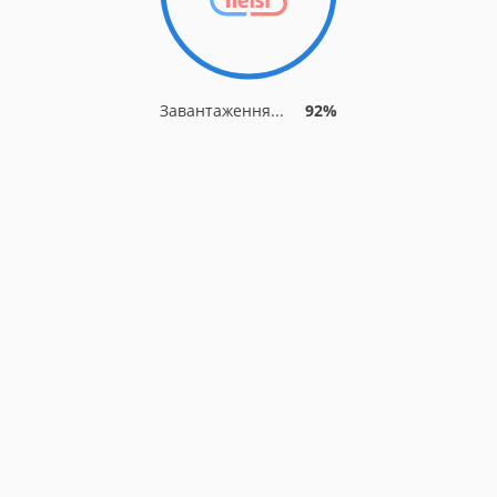
Завантаження...
92%