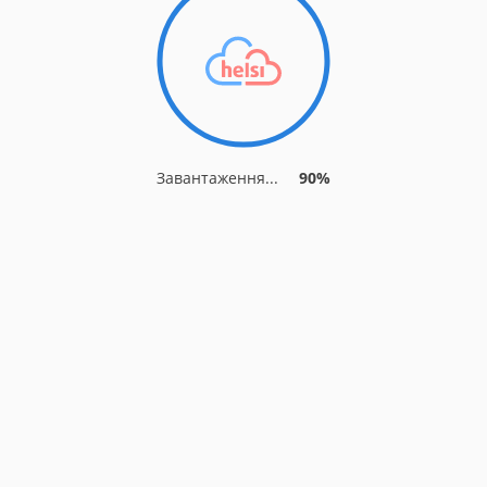
Завантаження...
90%