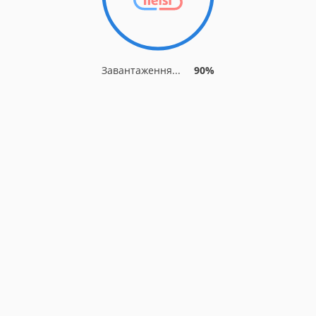
Завантаження...
90%