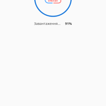
Завантаження...
91%