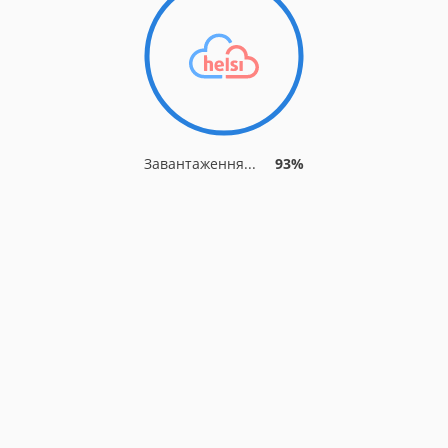
Завантаження...
93%