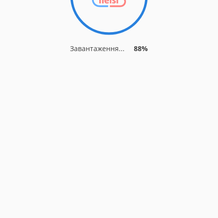
Завантаження...
88%