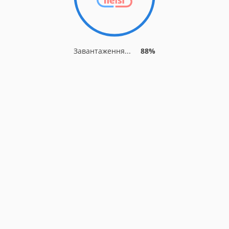
Завантаження...
88%