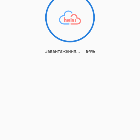
Завантаження...
90%