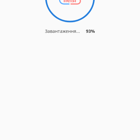
Завантаження...
93%