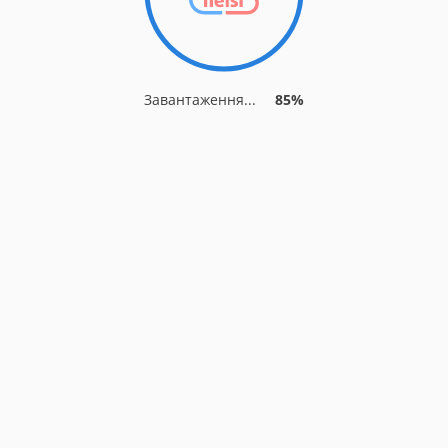
Завантаження...
89%