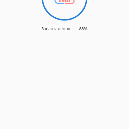
Завантаження...
88%