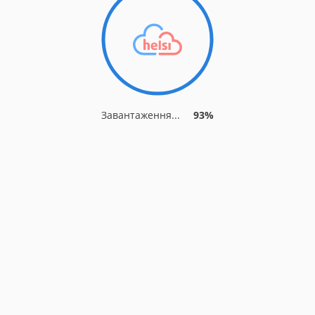
Завантаження...
93%