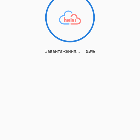
Завантаження...
93%