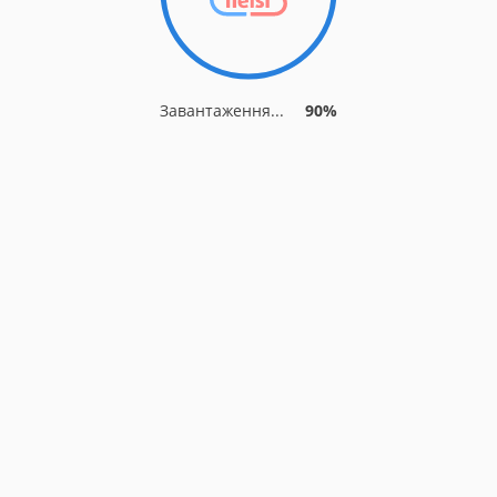
Завантаження...
90%