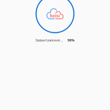
Завантаження...
90%