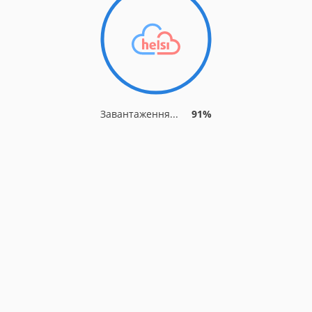
Завантаження...
91%