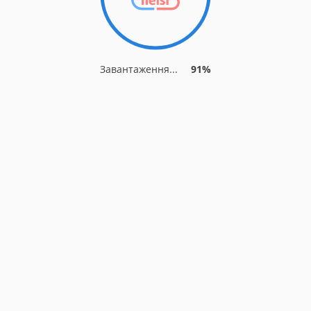
Завантаження...
91%