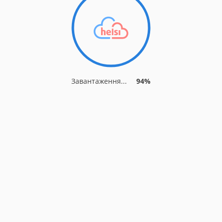
Завантаження...
94%