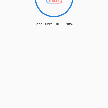
Завантаження...
90%