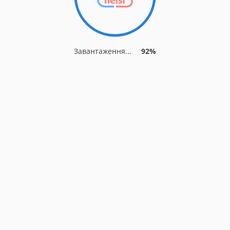
Завантаження...
92%