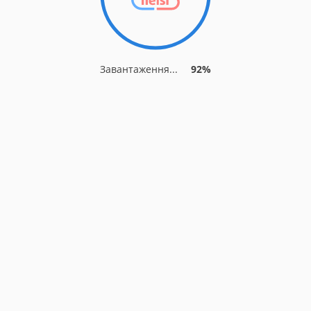
Завантаження...
92%