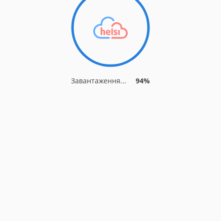
Завантаження...
94%