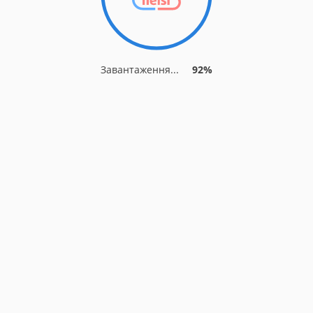
Завантаження...
92%