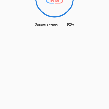
Завантаження...
92%