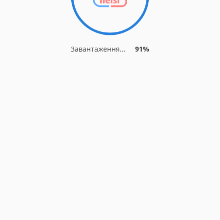
Завантаження...
91%