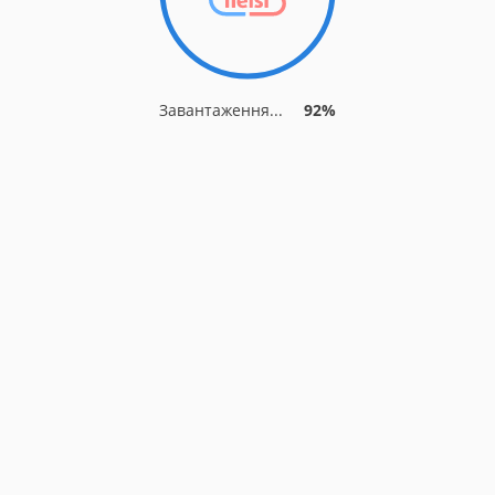
Завантаження...
92%