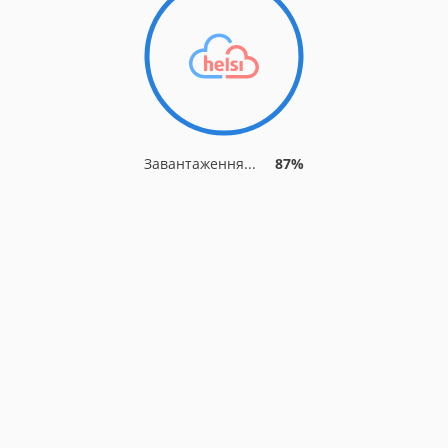
Завантаження...
91%