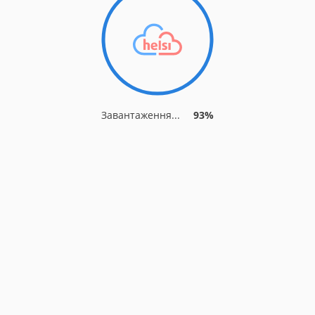
Завантаження...
93%