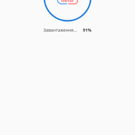
Завантаження...
91%