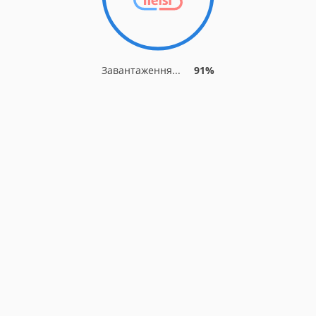
Завантаження...
91%