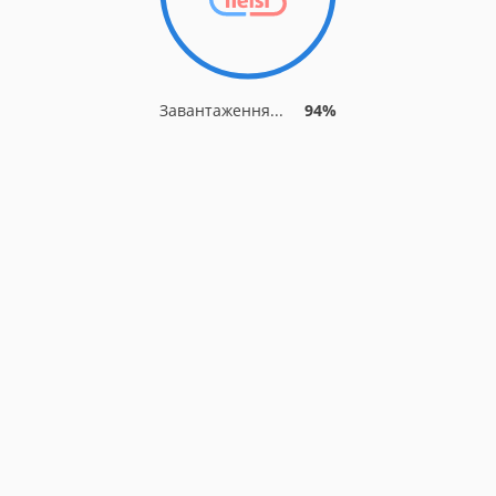
Завантаження...
94%