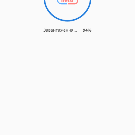
Завантаження...
94%