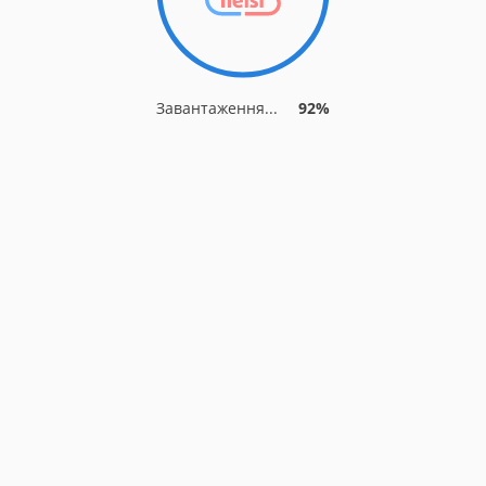
Завантаження...
92%