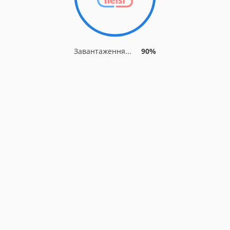
Завантаження...
90%