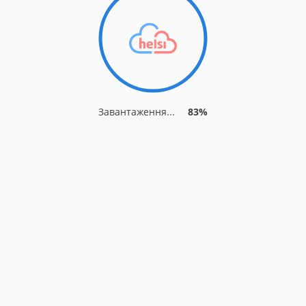
Завантаження...
88%